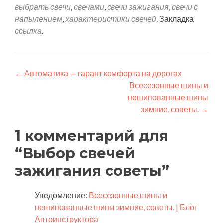
выбрать свечи
,
свечами
,
свечи зажигания
,
свечи с
напылением
,
характеристики свечей
. Закладка
ссылка
.
Навигация
←
Автоматика — гарант комфорта на дорогах
Всесезонные шины и
по
нешипованные шины
записям
зимние, советы.
→
1 комментарий для
“
Выбор свечей
зажигания советы
”
Уведомление:
Всесезонные шины и
нешипованные шины зимние, советы. | Блог
Автоинструктора