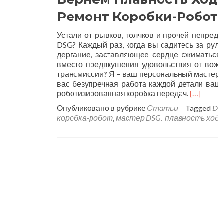
Ремонт Коробки-Робот
Устали от рывков, толчков и прочей непре
DSG? Каждый раз, когда вы садитесь за ру
дергание, заставляющее сердце сжиматьс
вместо предвкушения удовольствия от во
трансмиссии? Я – ваш персональный мастер
вас безупречная работа каждой детали ваш
роботизированная коробка передач.
[…]
Опубликовано в рубрике
Статьи
Tagged
D
коробка-робот
,
мастер DSG.
,
плавность хо