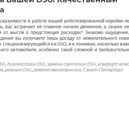
а
дсказуемости в работе вашей роботизированной коробки п
ль, вас встречает не плавное начало движения, а скорее н
я от мысли о предстоящих расходах? Знакомо ощущение,
ждения вы получаете лишь досаду от нежелательного пов
, специализирующийся на DSG, и я понимаю, насколько важ
его автомобиля, особенно такой сложной и требовательно
SG
,
диагностика DSG
,
замена сцепления DSG
,
комфорт вож
да
,
ремонт DSG
,
ремонт мехатроника
,
Санкт-Петербург