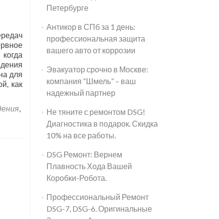
Петербурге
Антикор в СПб за 1 день:
ередач
профессиональная защита
ервное
вашего авто от коррозии
 когда
едения
Эвакуатор срочно в Москве:
на для
компания “Шмель” – ваш
й, как
надежный партнер
дения
,
Не тяните с ремонтом DSG!
Диагностика в подарок. Скидка
10% на все работы.
DSG Ремонт: Вернем
Плавность Хода Вашей
Коробки-Робота.
Профессиональный Ремонт
DSG-7, DSG-6. Оригинальные