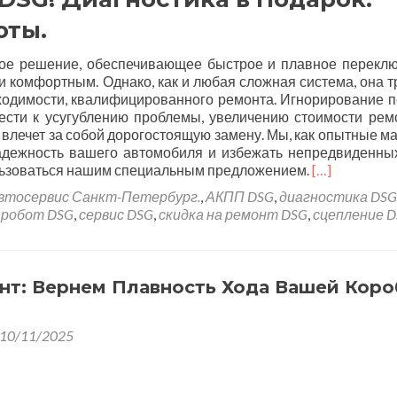
оты.
ое решение, обеспечивающее быстрое и плавное перекл
и комфортным. Однако, как и любая сложная система, она т
ходимости, квалифицированного ремонта. Игнорирование 
ести к усугублению проблемы, увеличению стоимости рем
 влечет за собой дорогостоящую замену. Мы, как опытные ма
адежность вашего автомобиля и избежать непредвиденных
льзоваться нашим специальным предложением.
[…]
втосервис Санкт-Петербург.
,
АКПП DSG
,
диагностика DSG
,
робот DSG
,
сервис DSG
,
скидка на ремонт DSG
,
сцепление 
нт: Вернем Плавность Хода Вашей Коро
10/11/2025