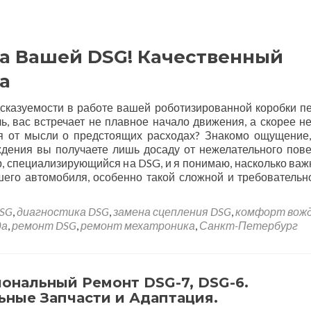
а Вашей DSG! Качественный
а
дсказуемости в работе вашей роботизированной коробки п
ль, вас встречает не плавное начало движения, а скорее н
я от мысли о предстоящих расходах? Знакомо ощущение,
ждения вы получаете лишь досаду от нежелательного пов
, специализирующийся на DSG, и я понимаю, насколько важ
его автомобиля, особенно такой сложной и требовательно
SG
,
диагностика DSG
,
замена сцепления DSG
,
комфорт вож
да
,
ремонт DSG
,
ремонт мехатроника
,
Санкт-Петербург
ональный Ремонт DSG-7, DSG-6.
ьные Запчасти и Адаптация.