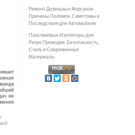
Ремонт Дизельных Форсунок:
Причины Поломок, Симптомы и
Последствия для Автомобиля
Пластиковые Изоляторы для
Ретро Проводки: Безопасность,
й
Стиль и Современные
Материалы
нимает
ложная
оманда
чайший
дач ее
именяя
е
ный