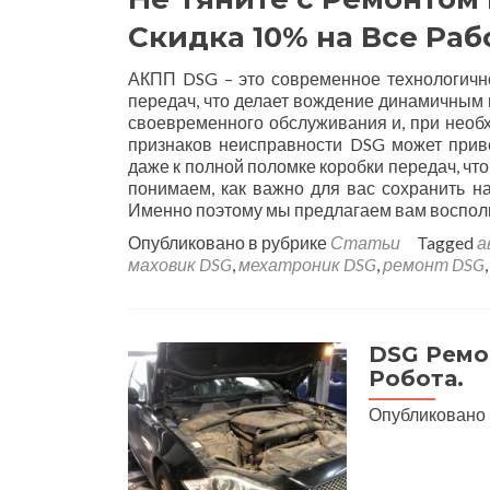
Скидка 10% на Все Раб
АКПП DSG – это современное технологичн
передач, что делает вождение динамичным 
своевременного обслуживания и, при необ
признаков неисправности DSG может прив
даже к полной поломке коробки передач, что
понимаем, как важно для вас сохранить н
Именно поэтому мы предлагаем вам воспо
Опубликовано в рубрике
Статьи
Tagged
а
маховик DSG
,
мехатроник DSG
,
ремонт DSG
DSG Ремо
Робота.
Опубликовано