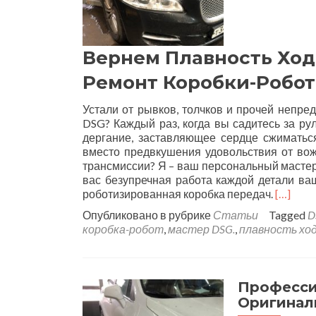
Вернем Плавность Ход
Ремонт Коробки-Робот
Устали от рывков, толчков и прочей непре
DSG? Каждый раз, когда вы садитесь за ру
дергание, заставляющее сердце сжиматьс
вместо предвкушения удовольствия от во
трансмиссии? Я – ваш персональный мастер
вас безупречная работа каждой детали ваш
роботизированная коробка передач.
[…]
Опубликовано в рубрике
Статьи
Tagged
D
коробка-робот
,
мастер DSG.
,
плавность хо
Професси
Оригинал