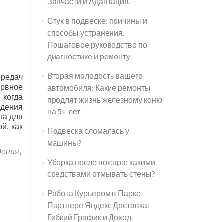
Запчасти и Адаптация.
Стук в подвеске: причины и
способы устранения.
Пошаговое руководство по
диагностике и ремонту
Вторая молодость вашего
ередач
ервное
автомобиля: Какие ремонты
 когда
продлят жизнь железному коню
едения
на 5+ лет
на для
й, как
Подвеска сломалась у
машины?
дения
,
Уборка после пожара: какими
средствами отмывать стены?
Работа Курьером в Парке-
Партнере Яндекс Доставка:
Гибкий График и Доход.