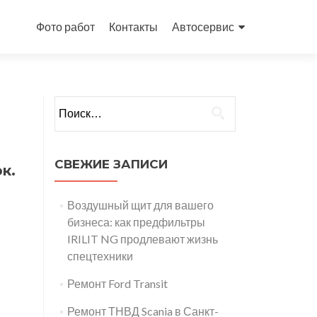
Перейти
к
Фото работ
Контакты
Автосервис
содержимому
Найти:
СВЕЖИЕ ЗАПИСИ
к.
Воздушный щит для вашего
бизнеса: как предфильтры
IRILIT NG продлевают жизнь
спецтехники
Ремонт Ford Transit
Ремонт ТНВД Scania в Санкт-