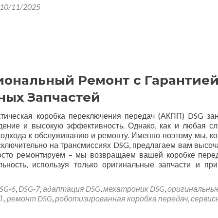
10/11/2025
сиональный Ремонт с Гарантие
ных Запчастей
тическая коробка переключения передач (АКПП) DSG за
дение и высокую эффективность. Однако, как и любая с
подхода к обслуживанию и ремонту. Именно поэтому мы, к
сключительно на трансмиссиях DSG, предлагаем вам высо
росто ремонтируем – мы возвращаем вашей коробке пере
ьность, используя только оригинальные запчасти и пр
SG-6
,
DSG-7
,
адаптация DSG
,
мехатроник DSG
,
оригинальны
.
,
ремонт DSG
,
роботизированная коробка передач
,
сервис