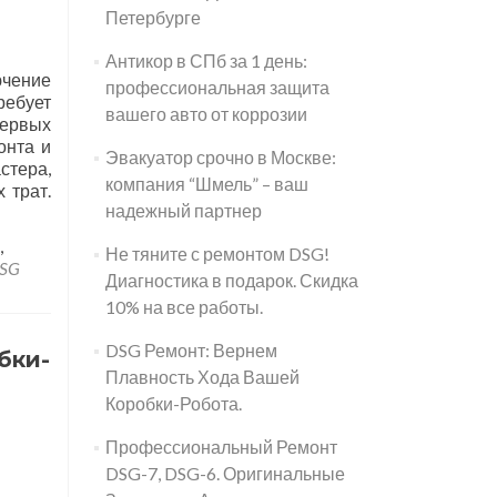
Петербурге
Антикор в СПб за 1 день:
ючение
профессиональная защита
ребует
вашего авто от коррозии
первых
онта и
Эвакуатор срочно в Москве:
стера,
компания “Шмель” – ваш
 трат.
надежный партнер
,
Не тяните с ремонтом DSG!
DSG
Диагностика в подарок. Скидка
10% на все работы.
DSG Ремонт: Вернем
бки-
Плавность Хода Вашей
Коробки-Робота.
Профессиональный Ремонт
DSG-7, DSG-6. Оригинальные