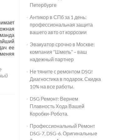
Петербурге
Антикор в СПб за 1 день:
нимает
профессиональная защита
ложная
вашего авто от коррозии
оманда
чайший
Эвакуатор срочно в Москве:
дач ее
компания “Шмель” – ваш
именяя
надежный партнер
е
Не тяните с ремонтом DSG!
ный
Диагностика в подарок. Скидка
10% на все работы.
DSG Ремонт: Вернем
Плавность Хода Вашей
Коробки-Робота.
Профессиональный Ремонт
DSG-7, DSG-6. Оригинальные