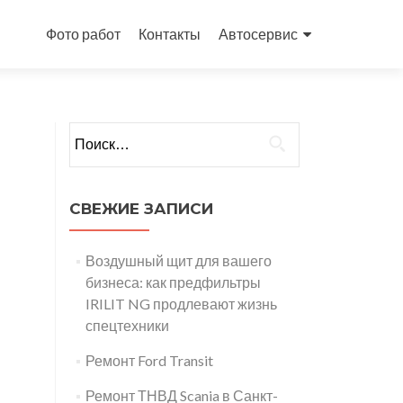
Перейти
к
Фото работ
Контакты
Автосервис
содержимому
Найти:
СВЕЖИЕ ЗАПИСИ
Воздушный щит для вашего
бизнеса: как предфильтры
IRILIT NG продлевают жизнь
спецтехники
Ремонт Ford Transit
Ремонт ТНВД Scania в Санкт-
й