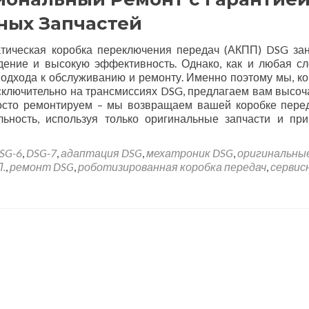
ных Запчастей
тическая коробка переключения передач (АКПП) DSG за
дение и высокую эффективность. Однако, как и любая с
подхода к обслуживанию и ремонту. Именно поэтому мы, к
сключительно на трансмиссиях DSG, предлагаем вам высо
росто ремонтируем – мы возвращаем вашей коробке пере
ьность, используя только оригинальные запчасти и пр
SG-6
,
DSG-7
,
адаптация DSG
,
мехатроник DSG
,
оригинальны
.
,
ремонт DSG
,
роботизированная коробка передач
,
сервис