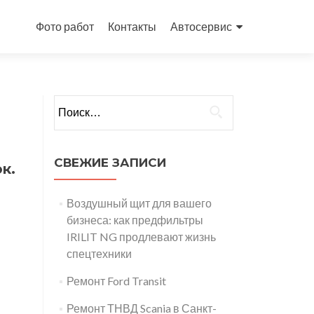
Перейти
к
Фото работ
Контакты
Автосервис
содержимому
Найти:
СВЕЖИЕ ЗАПИСИ
к.
Воздушный щит для вашего
бизнеса: как предфильтры
IRILIT NG продлевают жизнь
спецтехники
Ремонт Ford Transit
Ремонт ТНВД Scania в Санкт-