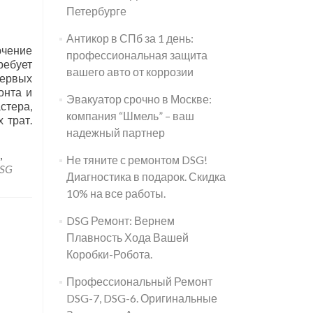
Петербурге
Антикор в СПб за 1 день:
ючение
профессиональная защита
ребует
вашего авто от коррозии
первых
онта и
Эвакуатор срочно в Москве:
стера,
компания “Шмель” – ваш
 трат.
надежный партнер
,
Не тяните с ремонтом DSG!
DSG
Диагностика в подарок. Скидка
10% на все работы.
DSG Ремонт: Вернем
Плавность Хода Вашей
Коробки-Робота.
Профессиональный Ремонт
DSG-7, DSG-6. Оригинальные