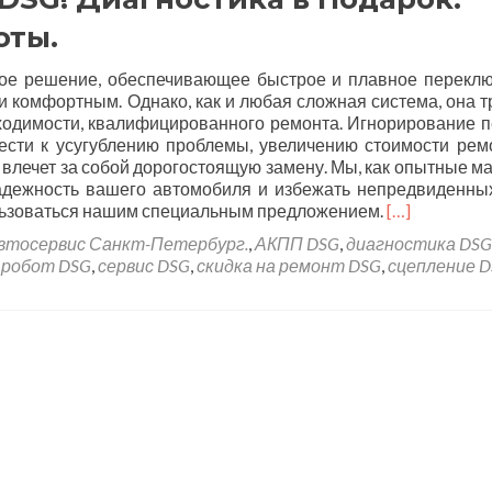
оты.
ое решение, обеспечивающее быстрое и плавное перекл
и комфортным. Однако, как и любая сложная система, она т
ходимости, квалифицированного ремонта. Игнорирование 
ести к усугублению проблемы, увеличению стоимости рем
 влечет за собой дорогостоящую замену. Мы, как опытные ма
адежность вашего автомобиля и избежать непредвиденных
льзоваться нашим специальным предложением.
[…]
втосервис Санкт-Петербург.
,
АКПП DSG
,
диагностика DSG
,
робот DSG
,
сервис DSG
,
скидка на ремонт DSG
,
сцепление 