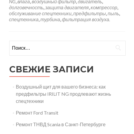
NG
,
влага
,
воздушный фильтр
,
двигатель
,
долговечность
,
защита двигателя
,
компрессор
,
обслуживание спецтехники
,
предфильтры
,
пыль
,
спецтехника
,
турбина
,
фильтрация воздуха.
Найти:
СВЕЖИЕ ЗАПИСИ
Воздушный щит для вашего бизнеса: как
предфильтры IRILIT NG продлевают жизнь
спецтехники
Ремонт Ford Transit
Ремонт ТНВД Scania в Санкт-Петербурге