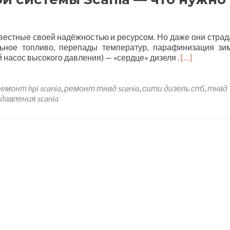
звестные своей надёжностью и ресурсом. Но даже они страд
льное топливо, перепады температур, парафинизация зи
насос высокого давления) — «сердце» дизеля .
[…]
емонт hpi scania
,
ремонт тнвд scania
,
сити дизель спб
,
тнвд
давления scania