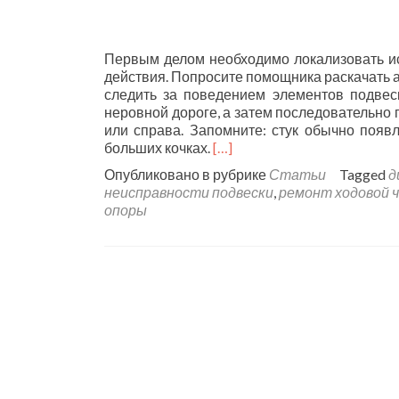
Первым делом необходимо локализовать ист
действия. Попросите помощника раскачать а
следить за поведением элементов подвес
неровной дороге, а затем последовательно п
или справа. Запомните: стук обычно появ
больших кочках.
[…]
Опубликовано в рубрике
Статьи
Tagged
д
неисправности подвески
,
ремонт ходовой 
опоры