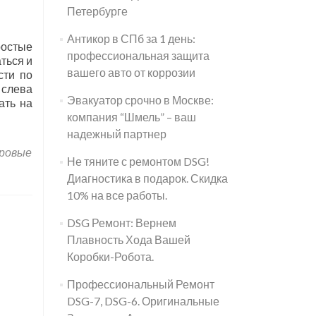
Петербурге
Антикор в СПб за 1 день:
ростые
профессиональная защита
ться и
вашего авто от коррозии
сти по
 слева
Эвакуатор срочно в Москве:
ать на
компания “Шмель” – ваш
надежный партнер
ровые
Не тяните с ремонтом DSG!
Диагностика в подарок. Скидка
10% на все работы.
DSG Ремонт: Вернем
Плавность Хода Вашей
Коробки-Робота.
Профессиональный Ремонт
DSG-7, DSG-6. Оригинальные