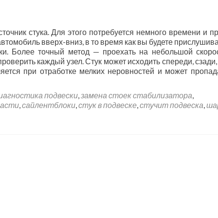
очник стука. Для этого потребуется немного времени и п
втомобиль вверх-вниз, в то время как вы будете прислушива
ки. Более точный метод — проехать на небольшой скоро
роверить каждый узел. Стук может исходить спереди, сзади,
ляется при отработке мелких неровностей и может пропад
иагностика подвески
,
замена стоек стабилизатора
,
части
,
сайлентблоки
,
стук в подвеске
,
стучит подвеска
,
ша