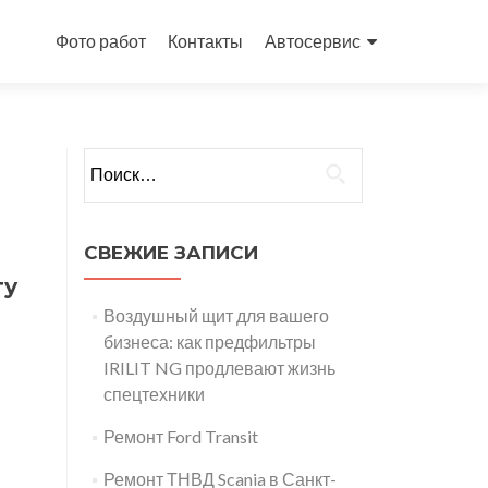
Перейти
к
Фото работ
Контакты
Автосервис
содержимому
Найти:
СВЕЖИЕ ЗАПИСИ
ту
Воздушный щит для вашего
бизнеса: как предфильтры
IRILIT NG продлевают жизнь
спецтехники
Ремонт Ford Transit
Ремонт ТНВД Scania в Санкт-