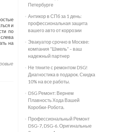
Петербурге
Антикор в СПб за 1 день:
ростые
профессиональная защита
ться и
вашего авто от коррозии
сти по
 слева
Эвакуатор срочно в Москве:
ать на
компания “Шмель” – ваш
надежный партнер
ровые
Не тяните с ремонтом DSG!
Диагностика в подарок. Скидка
10% на все работы.
DSG Ремонт: Вернем
Плавность Хода Вашей
Коробки-Робота.
Профессиональный Ремонт
DSG-7, DSG-6. Оригинальные