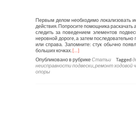
Первым делом необходимо локализовать ист
действия. Попросите помощника раскачать а
следить за поведением элементов подвес
неровной дороге, а затем последовательно п
или справа. Запомните: стук обычно появ
больших кочках.
[…]
Опубликовано в рубрике
Статьи
Tagged
д
неисправности подвески
,
ремонт ходовой 
опоры