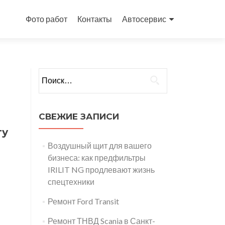
Перейти
к
Фото работ
Контакты
Автосервис
содержимому
Найти:
СВЕЖИЕ ЗАПИСИ
ту
Воздушный щит для вашего
бизнеса: как предфильтры
IRILIT NG продлевают жизнь
спецтехники
Ремонт Ford Transit
Ремонт ТНВД Scania в Санкт-