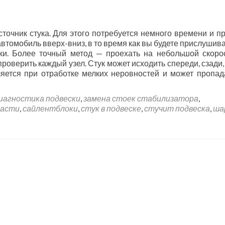
очник стука. Для этого потребуется немного времени и п
втомобиль вверх-вниз, в то время как вы будете прислушива
ки. Более точный метод — проехать на небольшой скоро
роверить каждый узел. Стук может исходить спереди, сзади,
ляется при отработке мелких неровностей и может пропад
иагностика подвески
,
замена стоек стабилизатора
,
части
,
сайлентблоки
,
стук в подвеске
,
стучит подвеска
,
ша