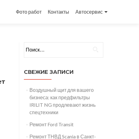
Перейти
к
Фото работ
Контакты
Автосервис
содержимому
Найти:
СВЕЖИЕ ЗАПИСИ
ет
Воздушный щит для вашего
бизнеса: как предфильтры
IRILIT NG продлевают жизнь
спецтехники
Ремонт Ford Transit
Ремонт ТНВД Scania в Санкт-