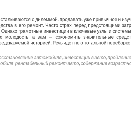
сталкиваются с дилеммой: продавать уже привычное и изу
дства в его ремонт. Часто страх перед предстоящими зат
 Однако грамотные инвестиции в ключевые узлы и системы
ю молодость, а вам — сэкономить значительные средс
едсказуемой историей. Речь идет не о тотальной переборке 
осстановление автомобиля
,
инвестиции в авто
,
продлени
мобиля
,
рентабельный ремонт авто
,
содержание возрастн