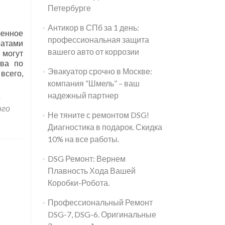
Петербурге
Антикор в СПб за 1 день:
ченное
профессиональная защита
ратами
вашего авто от коррозии
 могут
тва по
Эвакуатор срочно в Москве:
всего,
компания “Шмель” – ваш
надежный партнер
е
ого
Не тяните с ремонтом DSG!
Диагностика в подарок. Скидка
10% на все работы.
DSG Ремонт: Вернем
Плавность Хода Вашей
Коробки-Робота.
Профессиональный Ремонт
DSG-7, DSG-6. Оригинальные