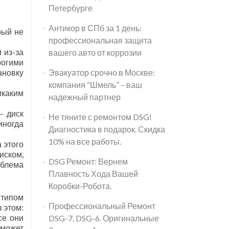
Петербурге
Антикор в СПб за 1 день:
рый не
профессиональная защита
 из-за
вашего авто от коррозии
рогими
ановку
Эвакуатор срочно в Москве:
компания “Шмель” – ваш
икаким
надежный партнер
— диск
Не тяните с ремонтом DSG!
иногда
Диагностика в подарок. Скидка
10% на все работы.
 этого
иском,
DSG Ремонт: Вернем
облема
Плавность Хода Вашей
Коробки-Робота.
 типом
Профессиональный Ремонт
 этом:
се они
DSG-7, DSG-6. Оригинальные
 может