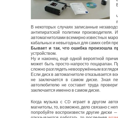
В некоторых случаях записанные незаводс
антипиратской политики производителя. 
автомагнитолами всемирно известных марок
кабальных и невыгодных для самих себя пре
Бывает и так, что ошибка произошла пр
устройством.
Ну и наконец, ещё одной вероятной прич
может быть просто-напросто поцарапан. П
сложно разглядеть невооружённым взглядо
Если диск в автомагнитоле отказывается вос
не заключается в самом диске. Зная п
автолюбителю не составит труда провери
заключается именно в самом диске.
Когда музыка с CD играет в другом авт
магнитолы, то, возможно, дело связано с не
попробуйте воспроизвести другие диски —
отказываются работать, то последняя
возм