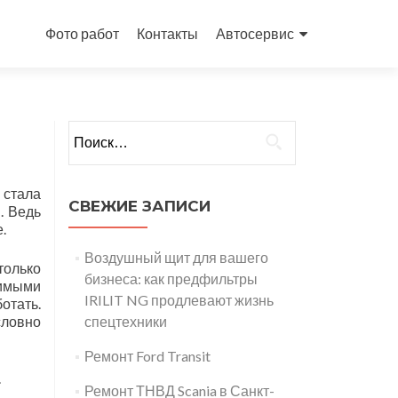
Перейти
к
Фото работ
Контакты
Автосервис
содержимому
Найти:
 стала
СВЕЖИЕ ЗАПИСИ
. Ведь
.
Воздушный щит для вашего
только
бизнеса: как предфильтры
бимыми
IRILIT NG продлевают жизнь
отать.
словно
спецтехники
Ремонт Ford Transit
.
Ремонт ТНВД Scania в Санкт-