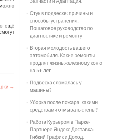
Запчасти и Адаптация.
 можно
Стук в подвеске: причины и
способы устранения.
то ещё
Пошаговое руководство по
смогут
диагностике и ремонту
Вторая молодость вашего
автомобиля: Какие ремонты
продлят жизнь железному коню
на 5+ лет
Подвеска сломалась у
арки
→
машины?
Уборка после пожара: какими
средствами отмывать стены?
Работа Курьером в Парке-
Партнере Яндекс Доставка:
Гибкий График и Доход.