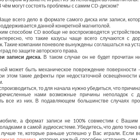
В чём могут состоять проблемы с самим CD-диском?
Чаще всего дело в формате самого диска или записи, кото
поддерживается данной конкретной магнитолой.
ким способом CD вообще не воспроизводятся устройством
Интересно, что такие казусы чаще всего случаются с до
. Такие компании поневоле вынуждены соглашаться на уст
град по защите авторского права.
и записи диска.
В таком случае он не будет прочитан н
иной может быть механическое повреждение поверхности 
ри этом такие дефекты при недостаточной освещённости 
м.
производиться, то для начала нужно убедиться, что причина
еречисленные нами возможные причины неполадок с д
ть все из них. В подавляющем большинстве случаях пр
омобиле, а формат записи не 100% совместим с Вашим
поладками в самой аудиосистеме. Убедитесь, что дело точно в
 лучше те, которые раньше успешно у Вас играли. Если в
ожная причина
, которую каждый способен устранить сам,