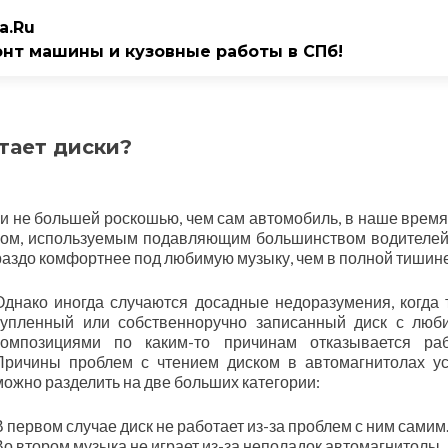
a.Ru
онт машины и кузовные работы в СПб!
тает диски?
ли не большей роскошью, чем сам автомобиль, в наше время
ом, используемым подавляющим большинством водителей
ораздо комфортнее под любимую музыку, чем в полной тишине
Однако иногда случаются досадные недоразумения, когда 
купленный или собственноручно записанный диск с лю
композициями по каким-то причинам отказывается раб
Причины проблем с чтением диском в автомагнитолах у
можно разделить на две больших категории:
В первом случае диск не работает из-за проблем с ним самим
Во втором музыка не играет из-за неполадок автомагнитолы.