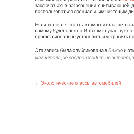
заключаться в загрязнении считывающей 
воспользоваться специальным чистящим ди
Если и после этого автомагнитола не нача
самому будет сложно. В таком случае нужно
профессионально установить и устранить пр
Эта запись была опубликована в
Важно
и от
магнитола
,
не воспроизводит
,
не читает
,
Навигация
←
Экологические классы автомобилей
по
записям