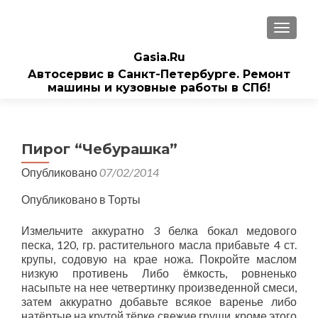
ПОКАЗ
Gasia.Ru
Автосервис в Санкт-Петербурге. Ремонт
машины и кузовные работы в СПб!
Пирог “Чебурашка”
Опубликовано
07/02/2014
Опубликовано в Торты
Измельчите аккуратно 3 белка бокал медового
песка, 120, гр. растительного масла прибавьте 4 ст.
крупы, содовую на крае ножа. Покройте маслом
низкую противень Либо ёмкость, ровненько
насыпьте на нее четвертинку произведенной смеси,
затем аккуратно добавьте всякое варенье либо
натёртые на крутой тёрке свежие груши, кроме этого