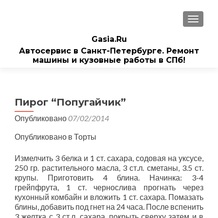
ПОКАЗ
Gasia.Ru
Автосервис в Санкт-Петербурге. Ремонт
машины и кузовные работы в СПб!
Пирог “Попугайчик”
Опубликовано
07/02/2014
Опубликовано в Торты
Измелчить 3 белка и 1 ст. сахара, содовая на уксусе,
250 гр. растительного масла, 3 ст.л. сметаны, 3.5 ст.
крупы. Приготовить 4 блина. Начинка: 3-4
грейпфрута, 1 ст. чернослива прогнать через
кухонный комбайн и вложить 1 ст. сахара. Помазать
блины, добавить под гнет на 24 часа. После вспенить
3 желтка с 3 ст.л. сахара, покрыть сверху затем и в