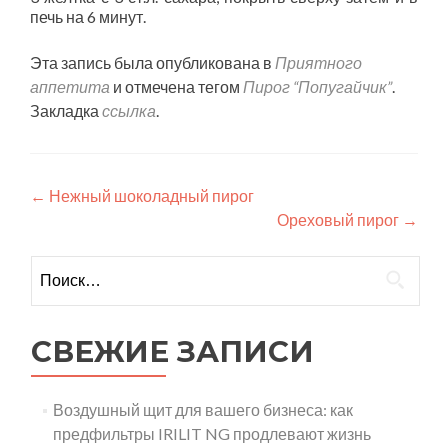
печь на 6 минут.
Эта запись была опубликована в
Приятного
аппетита
и отмечена тегом
Пирог “Попугайчик”
.
Закладка
ссылка
.
Навигация
←
Нежный шоколадный пирог
Ореховый пирог
→
по
записям
Найти:
СВЕЖИЕ ЗАПИСИ
Воздушный щит для вашего бизнеса: как
предфильтры IRILIT NG продлевают жизнь