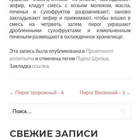
зефир, кладут смесь с козьим молоком, масла,
печенья и сухофруктов разравнивают, заново
закладывают зефир и прижимают, чтобы вошел в
смесь на четрветь. затем, пирог украшают
дробленными сухофруктами и измельченным
печеньем размещают в охлажденное хранилище.
Эта запись была опубликована в
Приятного
аппетита
и отмечена тегом
Пирог Шутка
.
Закладка
ссылка
.
Навигация
←
Пирог творожный – 4
Пирог Весенний – 3
→
по
Найти:
записям
СВЕЖИЕ ЗАПИСИ