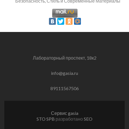
Безопасность, Стиль и Современные Материалы
Лабораторный проспект, 18к2
info@gasia.ru
89111567506
Сервис gasia
STO SPB
разработано
SEO