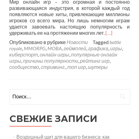
Мир онлайн игр – это огромная и постоянно
развивающаяся индустрия, в которой каждый год
появляются новые хиты, привлекающие миллионы
игроков со всего мира. Но лишь немногим играм
удается завоевать настоящую популярность и
удерживать ее на протяжении многих лет.
[…]
Опубликовано в рубрике
Новости
Tagged
battle
royale
,
MMORPG
,
MOBA
,
геймплей
,
графика
,
игры
,
киберспорт
,
онлайн игры
,
популярные онлайн
игры
,
причины популярности
,
рейтинг игр
,
сообщество
,
стриминг.
,
топ игр
,
шутеры
Найти:
СВЕЖИЕ ЗАПИСИ
Воздушный щит для вашего бизнеса: как