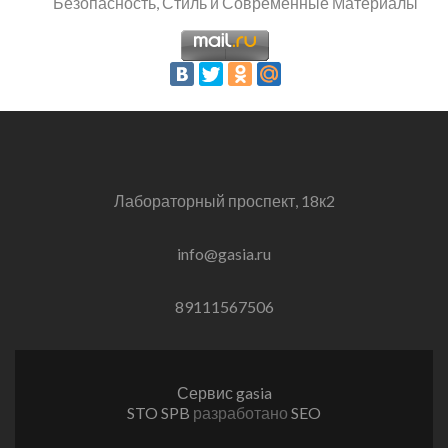
Безопасность, Стиль и Современные Материалы
Лабораторный проспект, 18к2
info@gasia.ru
89111567506
Сервис gasia
STO SPB
разработано
SEO