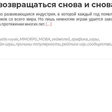
возвращаться снова и снов
но развивающаяся индустрия, в которой каждый год появ
ков со всего мира. Но лишь немногим играм удается зав
 протяжении многих лет.
[…]
attle royale
,
MMORPG
,
MOBA
,
геймплей
,
графика
,
игры
,
йн игры
,
причины популярности
,
рейтинг игр
,
сообщество
,