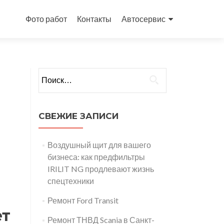
Перейти
к
Фото работ
Контакты
Автосервис
содержимому
Найти:
СВЕЖИЕ ЗАПИСИ
Воздушный щит для вашего
бизнеса: как предфильтры
IRILIT NG продлевают жизнь
спецтехники
Ремонт Ford Transit
ет
Ремонт ТНВД Scania в Санкт-