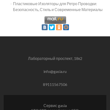
Пластиковые Изоляторы для Ретро Проводки:
Безопасность, Стиль и Современные Материалы
Лабораторный проспект, 18к2
info@gasia.ru
89111567506
Сервис gasia