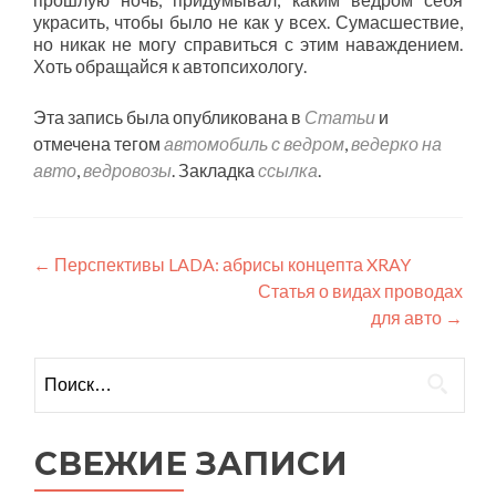
украсить, чтобы было не как у всех. Сумасшествие,
но никак не могу справиться с этим наваждением.
Хоть обращайся к автопсихологу.
Эта запись была опубликована в
Статьи
и
отмечена тегом
автомобиль с ведром
,
ведерко на
авто
,
ведровозы
. Закладка
ссылка
.
Навигация
←
Перспективы LADA: абрисы концепта XRAY
Статья о видах проводах
по
для авто
→
записям
Найти:
СВЕЖИЕ ЗАПИСИ