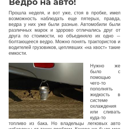
Ведро на авто!
Прошла неделя, и вот уже, стоя в пробке, имел
возможность наблюдать еще пятерых, правда,
ведра у них уже были разные. Автомобили были
различных марок и здорово отличались друг от
друга по стоимости, но объединяло их одно —
болтающееся ведро. Можно понять трактористов и
водителей грузовиков, цеплявших «на хвост» такие
емкости.
Нужно же
было с
помощью
чего-то
пополнять
жидкость в
системе
охлаждения
или сливать
куда-то
топливо из бака. Но владельцы легковых авто
избавлены от таких проблем. Каково же было мое