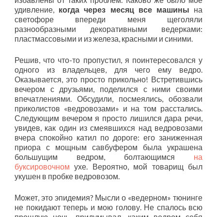
удивление,
когда через месяц все машины
на
светофоре впереди меня щеголяли
разнообразными декоративными ведерками:
пластмассовыми и из железа, красными и синими.
Решив, что что-то пропустил, я поинтересовался у
одного из владельцев, для чего ему ведро.
Оказывается, это просто прикольно! Встретившись
вечером с друзьями, поделился с ними своими
впечатлениями. Обсудили, посмеялись, обозвали
приколистов «ведровозами» и на том расстались.
Следующим вечером я просто лишился дара речи,
увидев, как один из смеявшихся над ведровозами
вчера спокойно катил по дороге: его заниженная
приора с мощным савбуфером была украшена
большущим ведром, болтающимся
на
буксировочном
ухе. Вероятно, мой товарищ был
укушен в пробке ведровозом.
Может, это эпидемия? Мысли о «ведерном» тюнинге
не покидают теперь и мою голову. Не спалось всю
прошлую ночь, придумывал, каким ведром себя